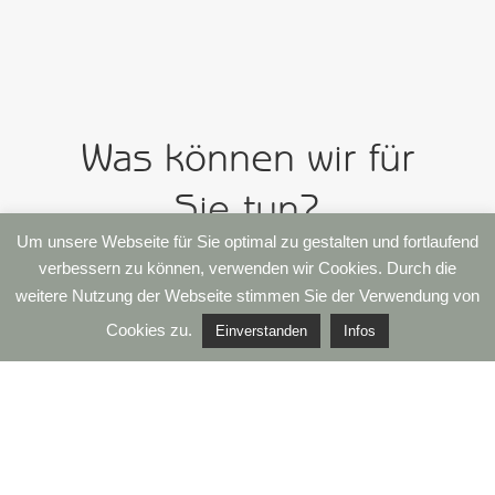
Was können wir für
Sie tun?
Um unsere Webseite für Sie optimal zu gestalten und fortlaufend
verbessern zu können, verwenden wir Cookies. Durch die
weitere Nutzung der Webseite stimmen Sie der Verwendung von
Entdecken Sie auf dem Weg durch die
Cookies zu.
Einverstanden
Infos
floristische Pracht Schätze aus dem
Garten und dazu passende Vasen,
Kerzen, Schalen, Accessoires und vieles
mehr.